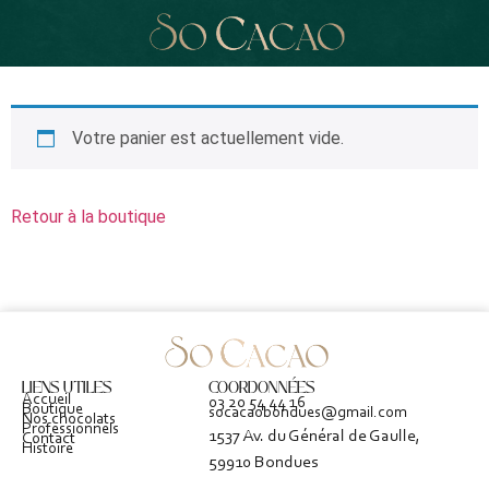
Votre panier est actuellement vide.
Retour à la boutique
LIENS UTILES
COORDONNÉES
Accueil
03 20 54 44 16
Boutique
socacaobondues@gmail.com
Nos chocolats
Professionnels
1537 Av. du Général de Gaulle,
Contact
Histoire
59910 Bondues