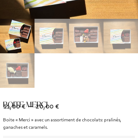
BOITE MERCI
11,00
€
–
20,00
€
Boite « Merci » avec un assortiment de chocolats: pralinés,
ganaches et caramels.