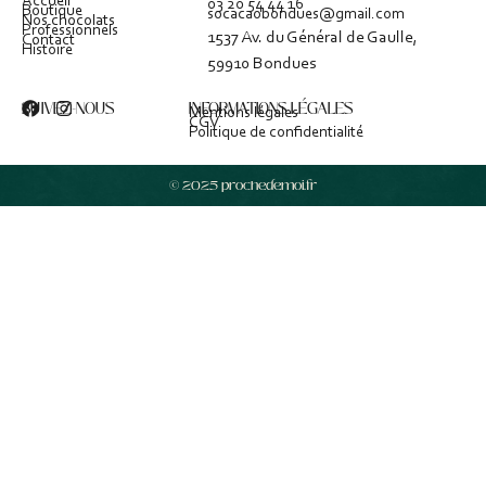
Accueil
03 20 54 44 16
Boutique
socacaobondues@gmail.com
Nos chocolats
Professionnels
1537 Av. du Général de Gaulle,
Contact
Histoire
59910 Bondues
SUIVEZ-NOUS
INFORMATIONS LÉGALES
Mentions légales
CGV
Politique de confidentialité
© 2025 prochedemoi.fr