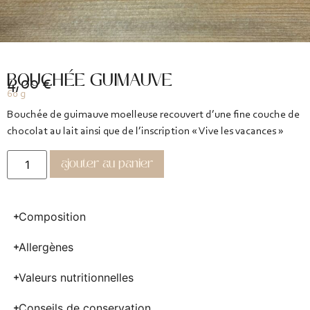
BOUCHÉE GUIMAUVE
4,00
€
60 g
Bouchée de guimauve moelleuse recouvert d’une fine couche de
chocolat au lait ainsi que de l’inscription « Vive les vacances »
ajouter au panier
Composition
Allergènes
Valeurs nutritionnelles
Conseils de conservation