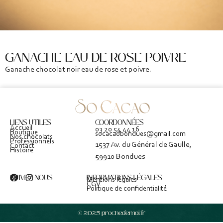
GANACHE EAU DE ROSE POIVRE
Ganache chocolat noir eau de rose et poivre.
LIENS UTILES
COORDONNÉES
Accueil
03 20 54 44 16
Boutique
socacaobondues@gmail.com
Nos chocolats
Professionnels
1537 Av. du Général de Gaulle,
Contact
Histoire
59910 Bondues
SUIVEZ-NOUS
INFORMATIONS LÉGALES
Mentions légales
CGV
Politique de confidentialité
© 2025 prochedemoi.fr