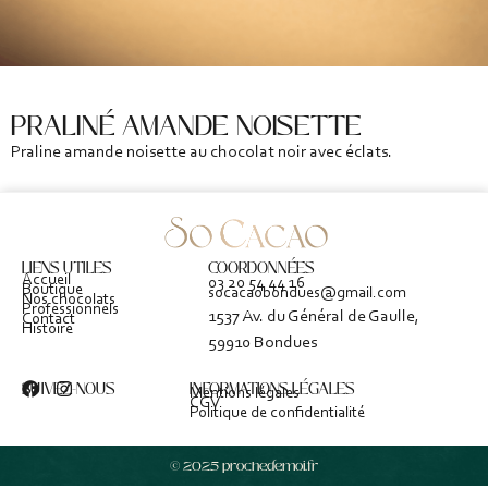
PRALINÉ AMANDE NOISETTE
Praline amande noisette au chocolat noir avec éclats.
LIENS UTILES
COORDONNÉES
Accueil
03 20 54 44 16
Boutique
socacaobondues@gmail.com
Nos chocolats
Professionnels
1537 Av. du Général de Gaulle,
Contact
Histoire
59910 Bondues
SUIVEZ-NOUS
INFORMATIONS LÉGALES
Mentions légales
CGV
Politique de confidentialité
© 2025 prochedemoi.fr