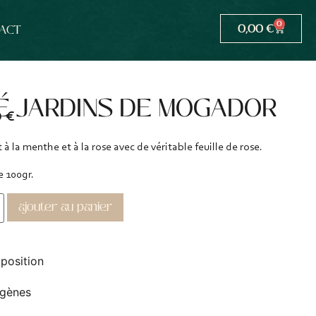
0
0,00
€
ACT
É JARDINS DE MOGADOR
0
€
 à la menthe et à la rose avec de véritable feuille de rose.
e 100gr.
ajouter au panier
osition
rgènes