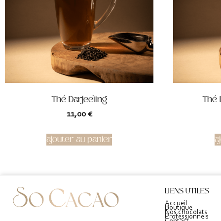
Thé Darjeeling
Thé 
11,00
€
ajouter au panier
a
LIENS UTILES
Accueil
Boutique
Nos chocolats
Professionnels