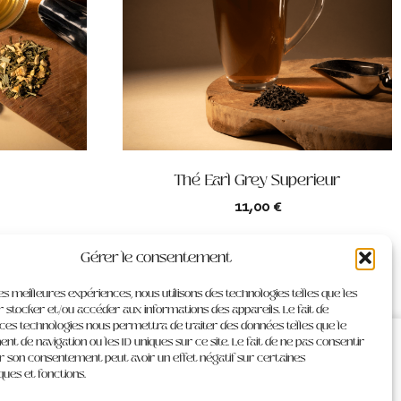
Thé Earl Grey Superieur
11,00
€
er
ajouter au panier
Gérer le consentement
les meilleures expériences, nous utilisons des technologies telles que les
 stocker et/ou accéder aux informations des appareils. Le fait de
 ces technologies nous permettra de traiter des données telles que le
 de navigation ou les ID uniques sur ce site. Le fait de ne pas consentir
-NOUS
INFORMATIONS LÉGALES
er son consentement peut avoir un effet négatif sur certaines
Mentions légales
ques et fonctions.
CGV
Politique de confidentialité