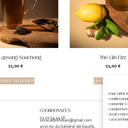
Lapsang Souchong
Thé Gin Fizz
11,00
€
11,00
€
jouter au panier
ajouter au pani
Pour offrir 
cookies pour
consentir à
comportement
COORDONNÉES
SUIVEZ
ou de retir
03 20 54 44 16
caractéristi
socacaobondues@gmail.com
1537 Av. du Général de Gaulle,