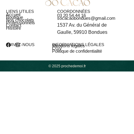
LIENS UTILES
COORDONNÉES
Accueil
03 20 54 44 16
Boutique
socacaobondues@gmail.com
Nos chocolats
Professionnels
1537 Av. du Général de
Contact
Histoire
Gaulle, 59910 Bondues
SUIVEZ-NOUS
INFORMATIONS LÉGALES
Mentions légales
CGV
Politique de confidentialité
© 2025 prochedemoi.fr