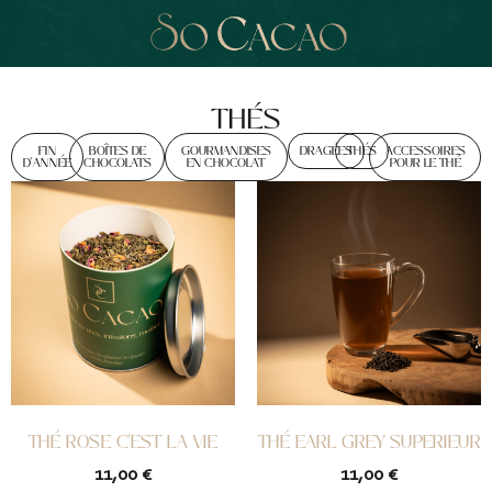
THÉS
FIN
BOÎTES DE
GOURMANDISES
DRAGÉES
THÉS
ACCESSOIRES
D'ANNÉE
CHOCOLATS
EN CHOCOLAT
POUR LE THÉ
THÉ ROSE C’EST LA VIE
THÉ EARL GREY SUPERIEUR
11,00
€
11,00
€