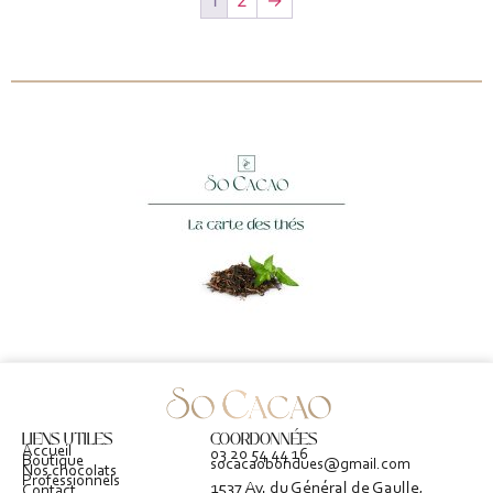
1
2
→
LIENS UTILES
COORDONNÉES
Accueil
03 20 54 44 16
Boutique
socacaobondues@gmail.com
Nos chocolats
Professionnels
1537 Av. du Général de Gaulle,
Contact